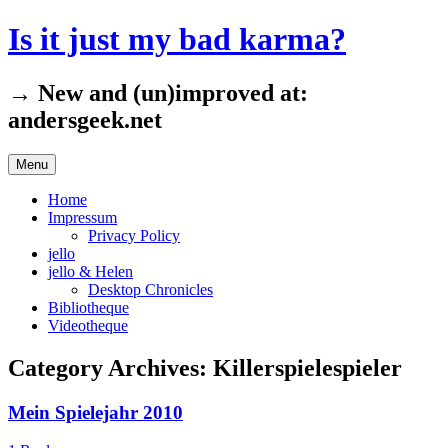
Skip
Is it just my bad karma?
to
content
→ New and (un)improved at:
andersgeek.net
Menu
Home
Impressum
Privacy Policy
jello
jello & Helen
Desktop Chronicles
Bibliotheque
Videotheque
Category Archives:
Killerspielespieler
Mein Spielejahr 2010