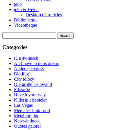
jello
jello & Helen
Desktop Chronicles
Bibliotheque
Videotheque
Search
for:
Categories
(Un)Politisch
All I have to do is dream
Andersgeekness
Blödfug
City idiocy
Die große Leinwand
Filosofie
Have it your way
Killerspielespieler
Las Vegas
Mediales Junk food
Metablogging
News-induced
Quotes galore!