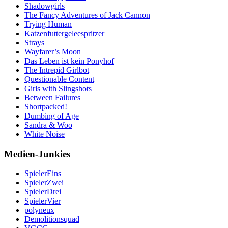
Shadowgirls
The Fancy Adventures of Jack Cannon
Trying Human
Katzenfuttergeleespritzer
Strays
Wayfarer’s Moon
Das Leben ist kein Ponyhof
The Intrepid Girlbot
Questionable Content
Girls with Slingshots
Between Failures
Shortpacked!
Dumbing of Age
Sandra & Woo
White Noise
Medien-Junkies
SpielerEins
SpielerZwei
SpielerDrei
SpielerVier
polyneux
Demolitionsquad