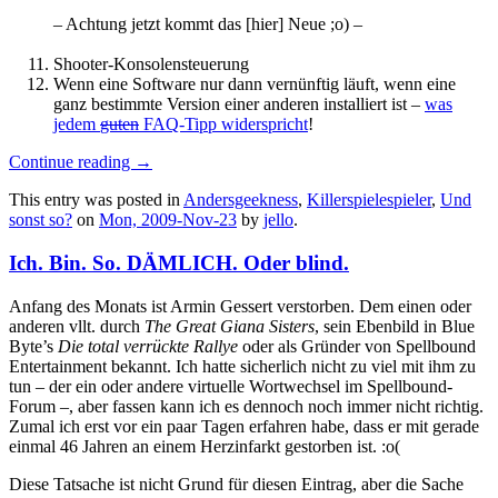
– Achtung jetzt kommt das [hier] Neue ;o) –
Shooter-Konsolensteuerung
Wenn eine Software nur dann vernünftig läuft, wenn eine
ganz bestimmte Version einer anderen installiert ist –
was
jedem
guten
FAQ-Tipp widerspricht
!
Continue reading
→
This entry was posted in
Andersgeekness
,
Killerspielespieler
,
Und
sonst so?
on
Mon, 2009-Nov-23
by
jello
.
Ich. Bin. So. DÄMLICH. Oder blind.
Anfang des Monats ist Armin Gessert verstorben. Dem einen oder
anderen vllt. durch
The Great Giana Sisters
, sein Ebenbild in Blue
Byte’s
Die total verrückte Rallye
oder als Gründer von Spellbound
Entertainment bekannt. Ich hatte sicherlich nicht zu viel mit ihm zu
tun – der ein oder andere virtuelle Wortwechsel im Spellbound-
Forum –, aber fassen kann ich es dennoch noch immer nicht richtig.
Zumal ich erst vor ein paar Tagen erfahren habe, dass er mit gerade
einmal 46 Jahren an einem Herzinfarkt gestorben ist. :o(
Diese Tatsache ist nicht Grund für diesen Eintrag, aber die Sache