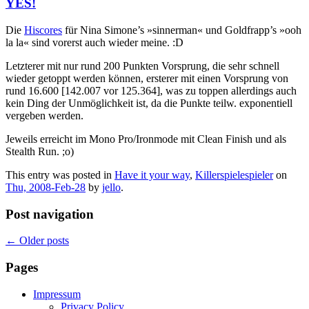
YES!
Die
Hiscores
für Nina Simone’s »sinnerman« und Goldfrapp’s »ooh
la la« sind vorerst auch wieder meine. :D
Letzterer mit nur rund 200 Punkten Vorsprung, die sehr schnell
wieder getoppt werden können, ersterer mit einen Vorsprung von
rund 16.600 [142.007 vor 125.364], was zu toppen allerdings auch
kein Ding der Unmöglichkeit ist, da die Punkte teilw. exponentiell
vergeben werden.
Jeweils erreicht im Mono Pro/Ironmode mit Clean Finish und als
Stealth Run. ;o)
This entry was posted in
Have it your way
,
Killerspielespieler
on
Thu, 2008-Feb-28
by
jello
.
Post navigation
←
Older posts
Pages
Impressum
Privacy Policy