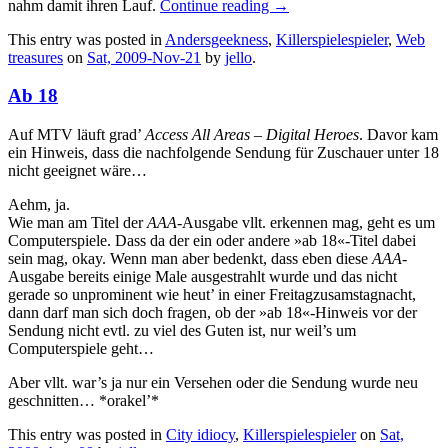
nahm damit ihren Lauf.
Continue reading
→
This entry was posted in
Andersgeekness
,
Killerspielespieler
,
Web
treasures
on
Sat, 2009-Nov-21
by
jello
.
Ab 18
Auf MTV läuft grad’
Access All Areas – Digital Heroes
. Davor kam
ein Hinweis, dass die nachfolgende Sendung für Zuschauer unter 18
nicht geeignet wäre…
Aehm, ja.
Wie man am Titel der
AAA
-Ausgabe vllt. erkennen mag, geht es um
Computerspiele. Dass da der ein oder andere »ab 18«-Titel dabei
sein mag, okay. Wenn man aber bedenkt, dass eben diese
AAA
-
Ausgabe bereits einige Male ausgestrahlt wurde und das nicht
gerade so unprominent wie heut’ in einer Freitagzusamstagnacht,
dann darf man sich doch fragen, ob der »ab 18«-Hinweis vor der
Sendung nicht evtl. zu viel des Guten ist, nur weil’s um
Computerspiele geht…
Aber vllt. war’s ja nur ein Versehen oder die Sendung wurde neu
geschnitten… *orakel’*
This entry was posted in
City idiocy
,
Killerspielespieler
on
Sat,