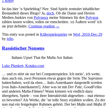
1 Reply
Ist das hier ’n Spieleblog? Nee. Sind Spiele zentraler inhaltlicher
Bestandteil dieses Blogs? Ja,
doch
. Ob die Dame und Herren
Medien-Junkies von
Polyneux
meine Stimmen für den
Polygon
zählen lassen wollen, sollen sie entscheiden. :o) Äußern werd’ ich
sie jetzt definitiv.
Continue reading
→
This entry was posted in
Killerspielespieler
on
Wed, 2010-Dec-29
by
jello
.
Rassistischer Nonsens
Italians Upset That the Mafia Are Italian
Luke Plunkett, Kotaku.com
… und es stört sie nur bei Computerspielen. Ich mein’, ich wette,
dass auch ein, zwei Personen etwas gegen die Serie
The Sopranos
hatten/haben, weil da eben… Italo-Amerikaner dargestellt werden
[von Italo-Amerikanern!]. Aber was ist mit
Der Pate
,
GoodFellas
und anderen Mafia-Filmen? Wann können wir endlich dazu
übergehen, Spiele – von ihrer Interaktivität abgesehen – mal ebenso
zu bewerten? Als Werke, die ’ne tolle Story erzählen wollen. Zu der
nun mal ein festgelegter Rahmen gehört. Der bei
Mafia
und
Mafia II