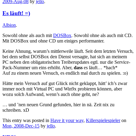
2009-Aug-08
by
jello
.
Es läuft! =)
Albion
.
Sowohl ohne als auch mit
DOSBox
. Sowohl ohne als auch mit CD.
Mit DOSBox und ohne CD um einiges performanter.
Keine Ahnung, warum’s mittlerweile läuft. Seit dem letzten Versuch,
bei dem selbst DOSBox den Dienst versagte, hat sich an meinem
PC neben den obligatorischen Treiberupdates egtl. nur die Service-
Pack-Nummer um eins erhöht. Aber,
dass
es läuft… *hach*
Auf zu einem neuen Versuch, es endlich mal durch zu spielen. :o)
Hätte mein Versuch auf gut Glück nicht geklappt, hätt’ ich’s zwar
immer noch mit Virtual PC und Win9x probieren können, aber
wozu solch Aufwand, wenn’s auch ohne geht, ne?
… und ’nen neuen Grund gefunden, hier in nä. Zeit nix zu
schreiben. xD
This entry was posted in
Have it your way
,
Killerspielespieler
on
Mon, 2008-Dec-15
by
jello
.