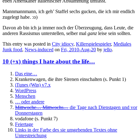
eben Amerikaner Italienischer Abstammung umfasst.
Mannmannmann, ich geh’ Staffel sechs gucken, die ich mir endlich
zugelegt habe. :o)
Davon ab bin ich ja immer noch der Überzeugung, dass Leute, die
anderen Rassismus unterstellen, selber mal
ganz
leise sein sollten.
This entry was posted in
City idiocy
,
Killerspielespieler
,
Mediales
Junk food
,
News-induced
on
Fri, 2010-Aug-20
by
jello
.
10 (+x) things I hate about the life…
Das eine…
Krankenwagen, die ihre Sirenen einschalten (s. Punkt 1)
iTunes (Win) v7.x
WordPress
Menschen
… oder andere
Mittwoche… Mittwochs…
die Tage nach Dienstagen und vor
Donnerstagen
vodafone (s. Punkt 7)
Feiertage
Links in der Farbe des sie umgebenden Textes ohne
Unterstreichung