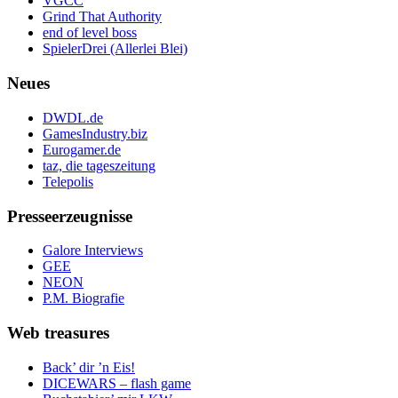
VGCC
Grind That Authority
end of level boss
SpielerDrei (Allerlei Blei)
Neues
DWDL.de
GamesIndustry.biz
Eurogamer.de
taz, die tageszeitung
Telepolis
Presseerzeugnisse
Galore Interviews
GEE
NEON
P.M. Biografie
Web treasures
Back’ dir ’n Eis!
DICEWARS – flash game