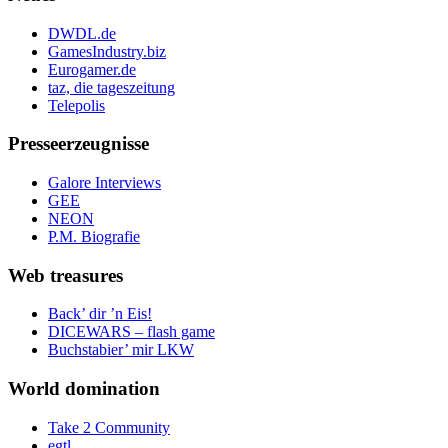
DWDL.de
GamesIndustry.biz
Eurogamer.de
taz, die tageszeitung
Telepolis
Presseerzeugnisse
Galore Interviews
GEE
NEON
P.M. Biografie
Web treasures
Back’ dir ’n Eis!
DICEWARS – flash game
Buchstabier’ mir LKW
World domination
Take 2 Community
egtl.