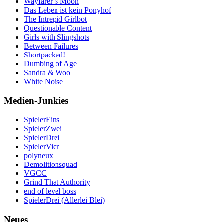
Wayfarer’s Moon
Das Leben ist kein Ponyhof
The Intrepid Girlbot
Questionable Content
Girls with Slingshots
Between Failures
Shortpacked!
Dumbing of Age
Sandra & Woo
White Noise
Medien-Junkies
SpielerEins
SpielerZwei
SpielerDrei
SpielerVier
polyneux
Demolitionsquad
VGCC
Grind That Authority
end of level boss
SpielerDrei (Allerlei Blei)
Neues