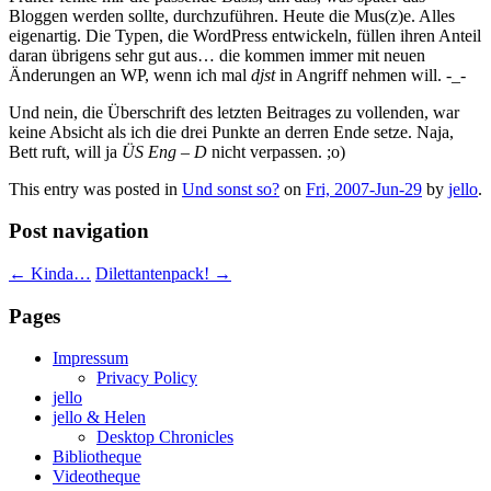
Bloggen werden sollte, durchzuführen. Heute die Mus(z)e. Alles
eigenartig.
Die Typen, die WordPress entwickeln, füllen ihren Anteil
daran übrigens sehr gut aus… die kommen immer mit neuen
Änderungen an WP, wenn ich mal
djst
in Angriff nehmen will.
-_-
Und nein, die Überschrift des letzten Beitrages zu vollenden, war
keine Absicht als ich die drei Punkte an derren Ende setze. Naja,
Bett ruft, will ja
ÜS Eng – D
nicht verpassen. ;o)
This entry was posted in
Und sonst so?
on
Fri, 2007-Jun-29
by
jello
.
Post navigation
←
Kinda…
Dilettantenpack!
→
Pages
Impressum
Privacy Policy
jello
jello & Helen
Desktop Chronicles
Bibliotheque
Videotheque