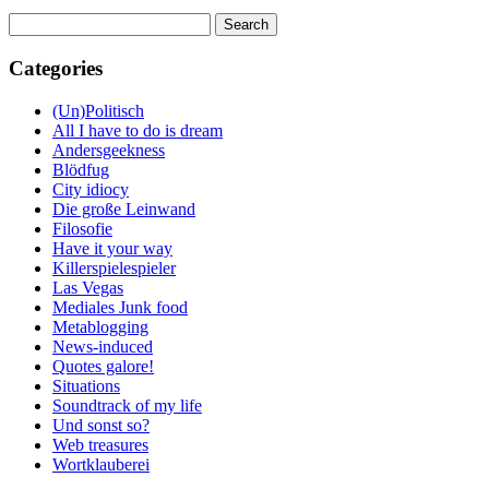
Search
for:
Categories
(Un)Politisch
All I have to do is dream
Andersgeekness
Blödfug
City idiocy
Die große Leinwand
Filosofie
Have it your way
Killerspielespieler
Las Vegas
Mediales Junk food
Metablogging
News-induced
Quotes galore!
Situations
Soundtrack of my life
Und sonst so?
Web treasures
Wortklauberei