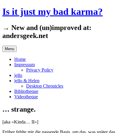
Skip
Is it just my bad karma?
to
content
→ New and (un)improved at:
andersgeek.net
Menu
Home
Impressum
Privacy Policy
jello
jello & Helen
Desktop Chronicles
Bibliotheque
Videotheque
… strange.
[aka »Kinda… II«]
Früher fehlte mir die passende Basis, um das, was später das