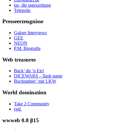
taz, die tageszeitung
Telepolis
Presseerzeugnisse
Galore Interviews
GEE
NEON
P.M. Biografie
Web treasures
Back’ dir ’n Eis!
DICEWARS – flash game
Buchstabier’ mir LKW
World domination
Take 2 Community
egtl.
wwweb 0.8 β15