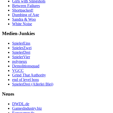
Girls with Slingshots
Between Failures
Shortpacked!
Dumbing of Age
Sandra & Woo
White Noise
Medien-Junkies
SpielerEins
SpielerZwei
SpielerDrei
SpielerVier
polyneux
Demolitionsquad
VGCC
Grind That Authority
end of level boss
SpielerDrei (Allerlei Blei)
Neues
DWDL.de
GamesIndustry.biz
Eurogamer.de