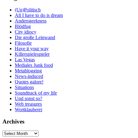
(Un)Politisch
All I have to do is dream
Andersgeekness
Blödfug
City idiocy
Die große Leinwand
Filosofie
Have it your way
Killerspielespieler
Las Vegas
Mediales Junk food
Metablogging
News-induced
Quotes galore!
Situations
Soundtrack of my life
Und sonst so?
Web treasures
Wortklauberei
Archives
Archives