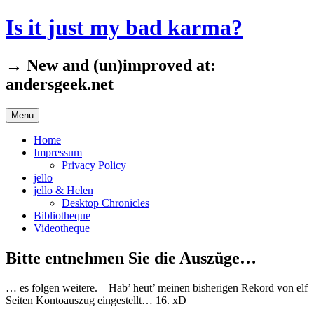
Skip
Is it just my bad karma?
to
content
→ New and (un)improved at:
andersgeek.net
Menu
Home
Impressum
Privacy Policy
jello
jello & Helen
Desktop Chronicles
Bibliotheque
Videotheque
Bitte entnehmen Sie die Auszüge…
… es folgen weitere. – Hab’ heut’ meinen bisherigen Rekord von elf
Seiten Kontoauszug eingestellt… 16. xD